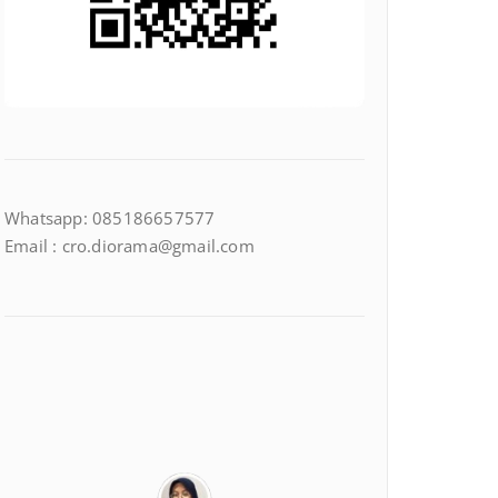
Whatsapp: 085186657577
Email : cro.diorama@gmail.com