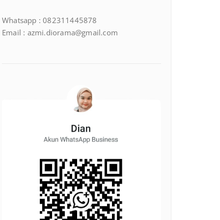
Whatsapp : 082311445878
Email : azmi.diorama@gmail.com