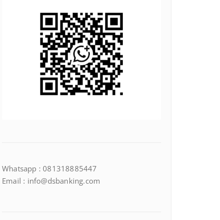
Whatsapp : 081318885447
Email : info@dsbanking.com