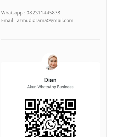
Whatsapp : 082311445878
Email : azmi.diorama@gmail.com