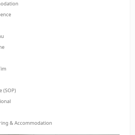
odation
lence
mu
ne
Tim
e (SOP)
ional
tering & Accommodation