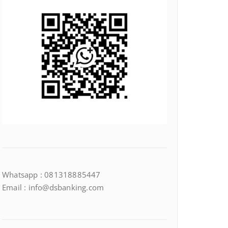
Whatsapp : 081318885447
Email : info@dsbanking.com