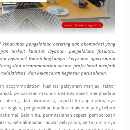
i kebutuhan pengelolaan catering dan akomodasi yang
n terkait kualitas layanan, pengelolaan fasilitas,
una layanan? Dalam lingkungan kerja dan operasional
ering dan accommodation secara profesional menjadi
oduktivitas, dan kelancaran kegiatan perusahaan.
dan accommodation, kualitas pelayanan menjadi faktor
anyak perusahaan maupun institusi masih menghadapi
n catering dan akomodasi, seperti kurang optimalnya
ntar bagian, pengendalian kualitas makanan yang belum
maksimal. Selain itu, permasalahan seperti pemborosan
taris, ketidaktepatan jadwal pelayanan, serta minimnya
nyebabkan penurunan kualitas layanan dan meningkatnya