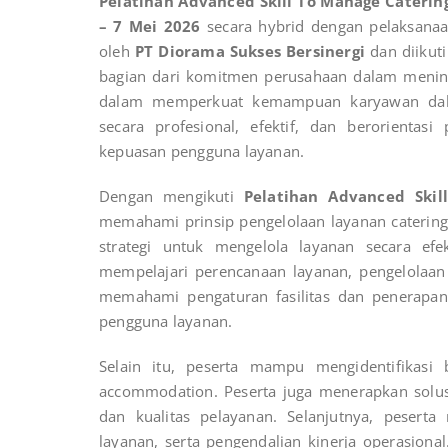
Pelatihan Advanced Skill To Manage Cater
– 7 Mei 2026
secara hybrid dengan pelaksanaan 
oleh
PT Diorama Sukses Bersinergi
dan diikuti
bagian dari komitmen perusahaan dalam menin
dalam memperkuat kemampuan karyawan dala
secara profesional, efektif, dan berorientasi 
kepuasan pengguna layanan.
Dengan mengikuti
Pelatihan Advanced Ski
memahami prinsip pengelolaan layanan caterin
strategi untuk mengelola layanan secara efekt
mempelajari perencanaan layanan, pengelolaan o
memahami pengaturan fasilitas dan penerapa
pengguna layanan.
Selain itu, peserta mampu mengidentifikasi 
accommodation. Peserta juga menerapkan solusi
dan kualitas pelayanan. Selanjutnya, peserta
layanan, serta pengendalian kinerja operasion