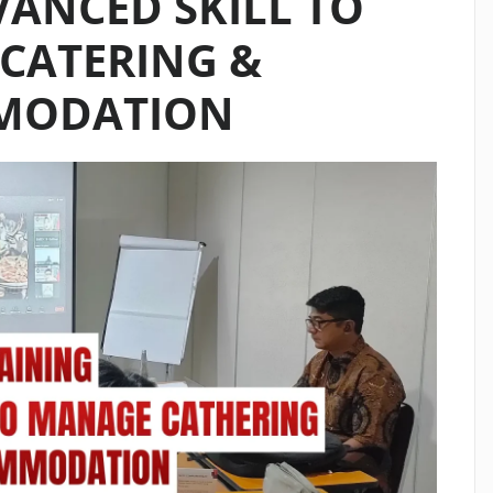
VANCED SKILL TO
CATERING &
MODATION