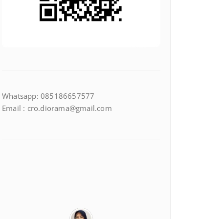
Whatsapp: 085186657577
Email : cro.diorama@gmail.com