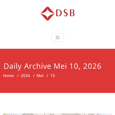
Diorama Sukse
Lembaga Pelatihan dan
Sertifikasi
Daily Archive Mei 10, 2026
Home
/
2026
/
Mei
/
10