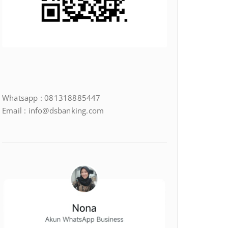
Whatsapp : 081318885447
Email : info@dsbanking.com