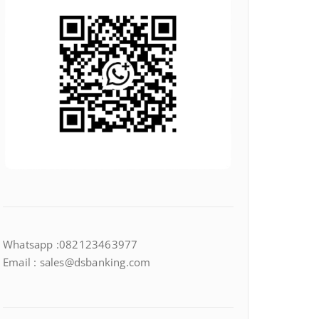
Whatsapp :082123463977
Email : sales@dsbanking.com