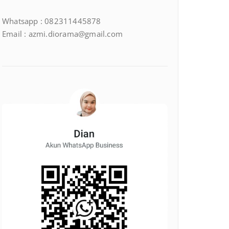
Whatsapp : 082311445878
Email : azmi.diorama@gmail.com