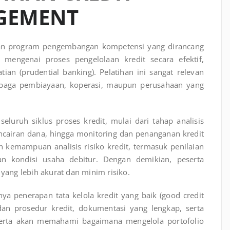
AGEMENT
an program pengembangan kompetensi yang dirancang
ngenai proses pengelolaan kredit secara efektif,
tian (prudential banking). Pelatihan ini sangat relevan
embaga pembiayaan, koperasi, maupun perusahaan yang
eluruh siklus proses kredit, mulai dari tahap analisis
encairan dana, hingga monitoring dan penanganan kredit
 kemampuan analisis risiko kredit, termasuk penilaian
dan kondisi usaha debitur. Dengan demikian, peserta
ang lebih akurat dan minim risiko.
nya penerapan tata kelola kredit yang baik (good credit
an prosedur kredit, dokumentasi yang lengkap, serta
eserta akan memahami bagaimana mengelola portofolio