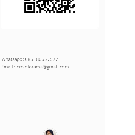
Whatsapp: 085186657577
Email : cro.diorama@gmail.com