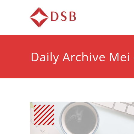
Diorama 
Lembaga Pelatihan d
Daily Archive Mei