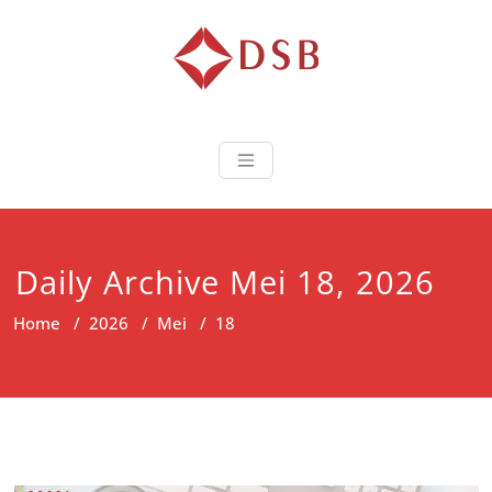
Diorama Sukse
Lembaga Pelatihan dan
Sertifikasi
Daily Archive Mei 18, 2026
Home
/
2026
/
Mei
/
18