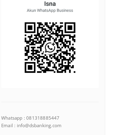
Whatsapp : 081318885447
Email : info@dsbanking.com