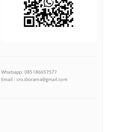
Whatsapp: 085186657577
Email : cro.diorama@gmail.com