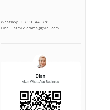
Whatsapp : 082311445878
Email : azmi.diorama@gmail.com