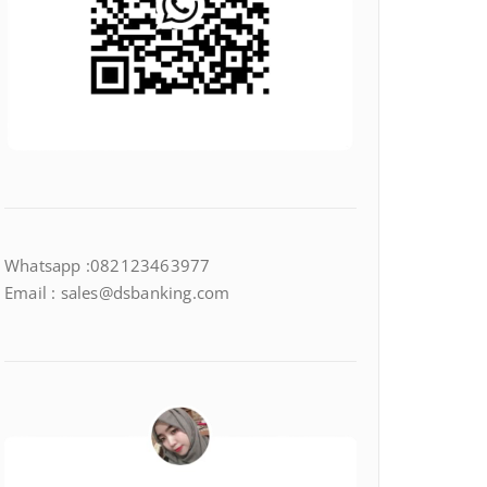
Whatsapp :082123463977
Email : sales@dsbanking.com