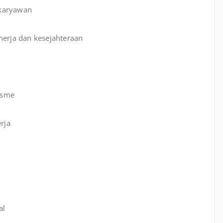
 karyawan
nerja dan kesejahteraan
isme
rja
al