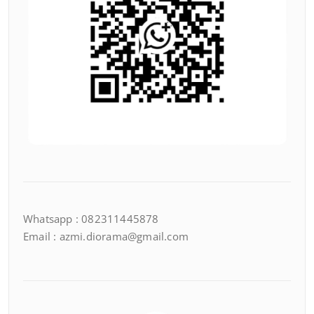
Whatsapp : 082311445878
Email : azmi.diorama@gmail.com