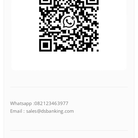
Whatsapp :082123463977
Email : sales@dsbanking.com