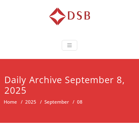
Diorama Sukse
Lembaga Pelatihan dan
Sertifikasi
Daily Archive September 8,
2025
Home
/
2025
/
September
/
08