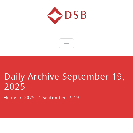
Diorama Sukse
Lembaga Pelatihan dan
Sertifikasi
Daily Archive September 19,
2025
Home
/
2025
/
September
/
19