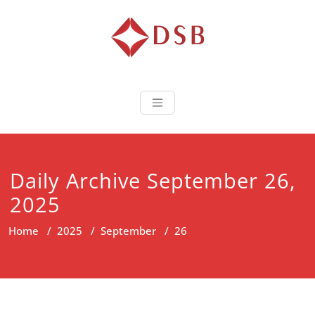
Diorama Sukse
Lembaga Pelatihan dan
Sertifikasi
Daily Archive September 26,
2025
Home
/
2025
/
September
/
26