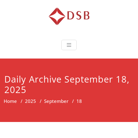
Diorama Sukse
Lembaga Pelatihan dan
Sertifikasi
Daily Archive September 18,
2025
Home
/
2025
/
September
/
18