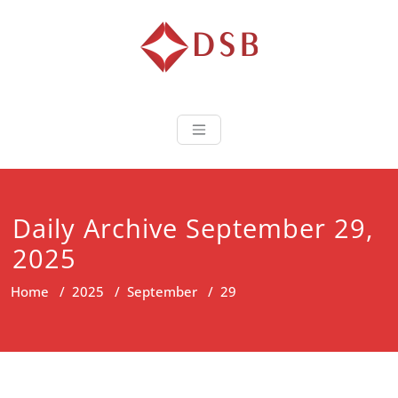
Diorama Sukse
Lembaga Pelatihan dan
Sertifikasi
Daily Archive September 29,
2025
Home
/
2025
/
September
/
29