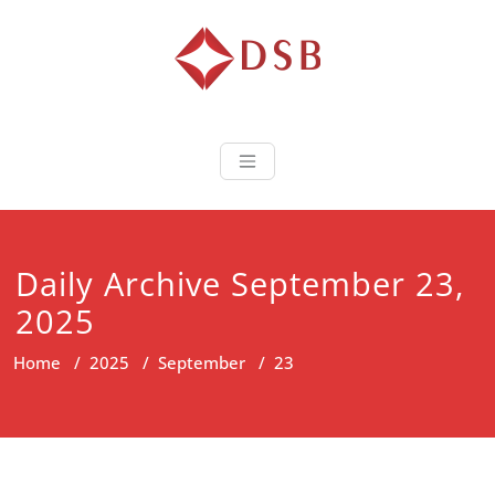
Diorama Sukse
Lembaga Pelatihan dan
Sertifikasi
Daily Archive September 23,
2025
Home
/
2025
/
September
/
23