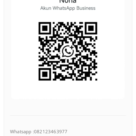
Whatsapp :082123463977