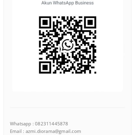
Whatsapp : 082311445878
Email : azmi.diorama@gmail.com