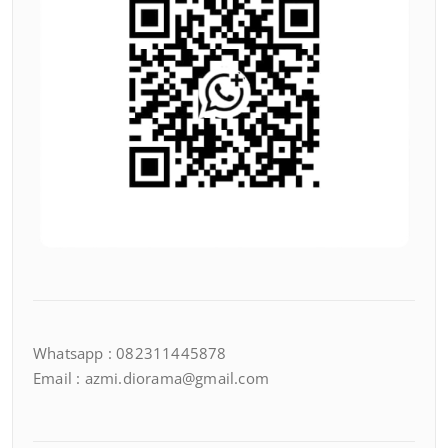
Whatsapp : 082311445878
Email : azmi.diorama@gmail.com