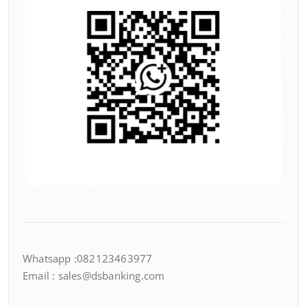
Whatsapp :082123463977
Email : sales@dsbanking.com