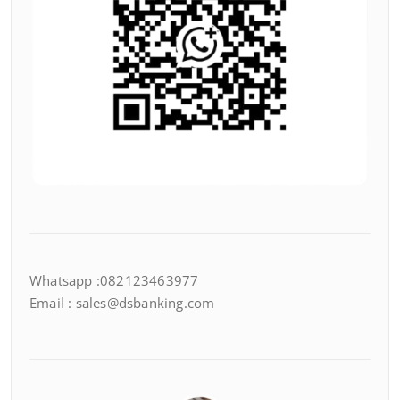
Whatsapp :082123463977
Email : sales@dsbanking.com