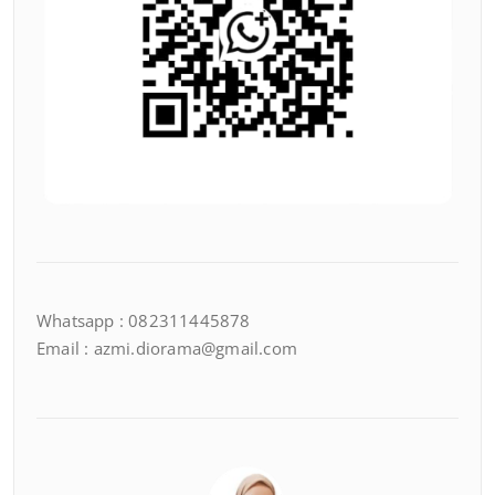
Whatsapp : 082311445878
Email : azmi.diorama@gmail.com