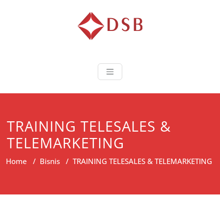
Diorama Sukse
Lembaga Pelatihan dan
Sertifikasi
TRAINING TELESALES &
TELEMARKETING
Home
/
Bisnis
/
TRAINING TELESALES & TELEMARKETING