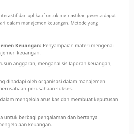
teraktif dan aplikatif untuk memastikan peserta dapat
jari dalam manajemen keuangan. Metode yang
ajemen Keuangan:
Penyampaian materi mengenai
najemen keuangan.
usun anggaran, menganalisis laporan keuangan,
ng dihadapi oleh organisasi dalam manajemen
 perusahaan-perusahaan sukses.
 dalam mengelola arus kas dan membuat keputusan
a untuk berbagi pengalaman dan bertanya
pengelolaan keuangan.