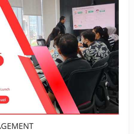
NAGEMENT