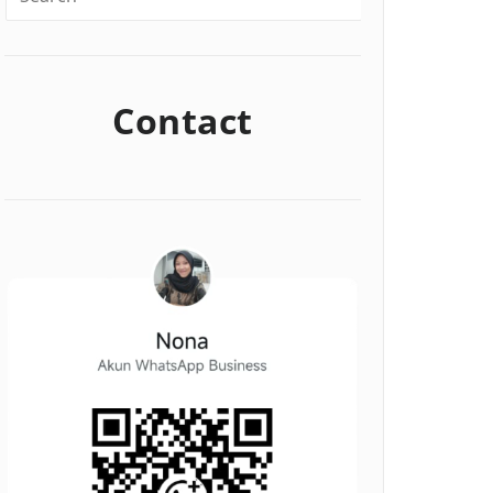
Contact