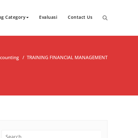
ng Category
Evaluasi
Contact Us
counting
/
TRAINING FINANCIAL MANAGEMENT