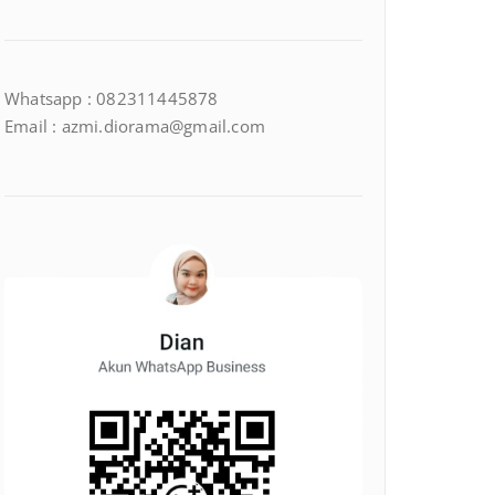
Whatsapp : 082311445878
Email : azmi.diorama@gmail.com