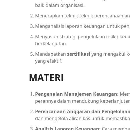
baik dalam organisasi.
Menerapkan teknik-teknik perencanaan ang
Menganalisis laporan keuangan untuk pen
Menyusun strategi pengelolaan risiko ke
berkelanjutan.
Mendapatkan
sertifikasi
yang mengakui k
yang efektif.
MATERI
Pengenalan Manajemen Keuangan:
Mema
perannya dalam mendukung keberlanjutan 
Perencanaan Anggaran dan Pengelolaan
dan mengelola aliran kas untuk memastikan
Analisis Laporan Keuangan:
Cara membac