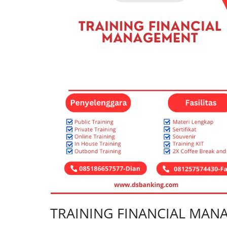
TRAINING FINANCIAL MA