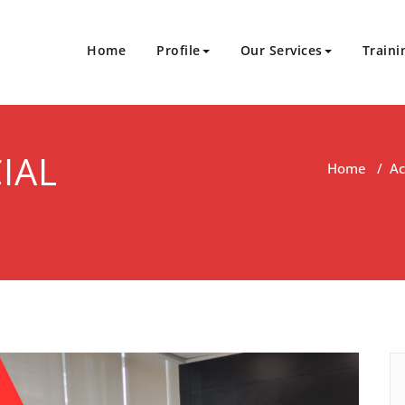
Home
Profile
Our Services
Traini
Sukses Bersinergi
an Sertifikasi
IAL
Home
/
Ac