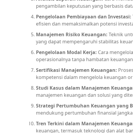
pengambilan keputusan yang berbasis dat
Pengelolaan Pembiayaan dan Investasi:
efisien dan memaksimalkan potensi investa
Manajemen Risiko Keuangan:
Teknik untu
yang dapat mempengaruhi stabilitas keuan
Pengelolaan Modal Kerja:
Cara mengelola
operasionalnya tanpa hambatan keuangan
Sertifikasi Manajemen Keuangan:
Proses
kompetensi dalam mengelola keuangan orga
Studi Kasus dalam Manajemen Keuanga
manajemen keuangan dan solusi yang dite
Strategi Pertumbuhan Keuangan yang B
mendukung pertumbuhan finansial jangka 
Tren Terkini dalam Manajemen Keuanga
keuangan, termasuk teknologi dan alat ban