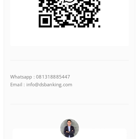
Whatsapp : 081318885447
Email : info@dsbanking.com