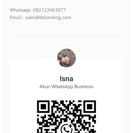
Whatsapp :082123463977
Email : sales@dsbanking.com