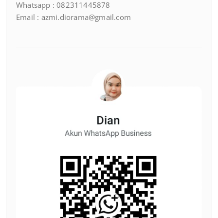
Whatsapp : 082311445878
Email : azmi.diorama@gmail.com