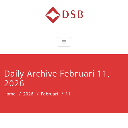
Diorama Sukse
Lembaga Pelatihan dan
Sertifikasi
Daily Archive Februari 11,
2026
Home
/
2026
/
Februari
/
11