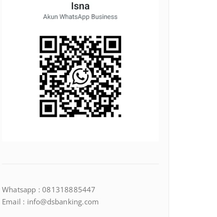
Whatsapp : 081318885447
Email : info@dsbanking.com