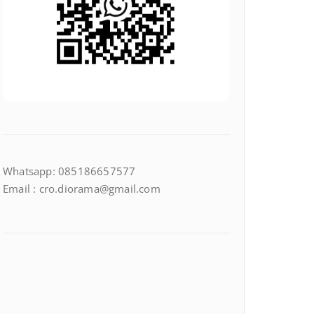
Whatsapp: 085186657577
Email : cro.diorama@gmail.com