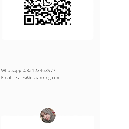
Whatsapp :082123463977
Email : sales@dsbanking.com