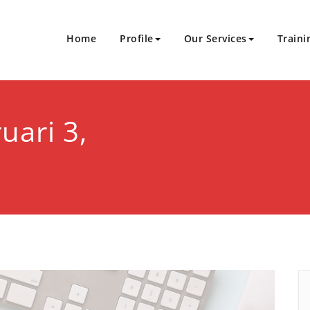
Home
Profile
Our Services
Traini
Sukses Bersinergi
an Sertifikasi
uari 3,