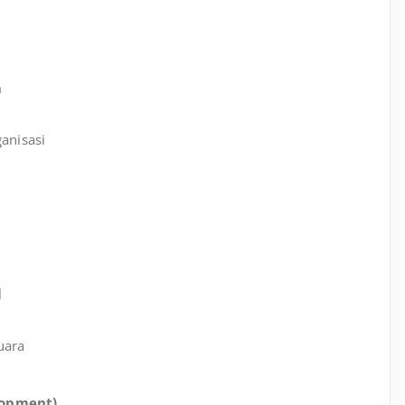
m
anisasi
l
uara
lopment)