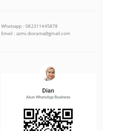
Whatsapp : 082311445878
Email : azmi.diorama@gmail.com