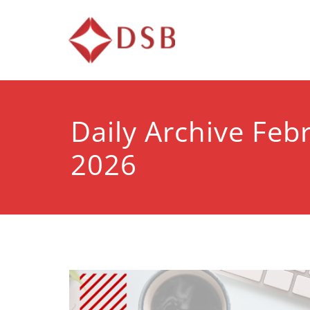
Diorama 
Lembaga Pelatihan d
Daily Archive Febr
2026