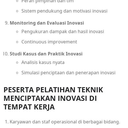
Peran pimpinan dan tim
Sistem pendukung dan motivasi inovasi
Monitoring dan Evaluasi Inovasi
Pengukuran dampak dan hasil inovasi
Continuous improvement
Studi Kasus dan Praktik Inovasi
Analisis kasus nyata
Simulasi penciptaan dan penerapan inovasi
PESERTA PELATIHAN TEKNIK
MENCIPTAKAN INOVASI DI
TEMPAT KERJA
Karyawan dan staf operasional di berbagai bidang.