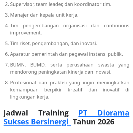
Supervisor, team leader, dan koordinator tim.
Manajer dan kepala unit kerja.
Tim pengembangan organisasi dan continuous
improvement.
Tim riset, pengembangan, dan inovasi.
Aparatur pemerintah dan pegawai instansi publik.
BUMN, BUMD, serta perusahaan swasta yang
mendorong peningkatan kinerja dan inovasi.
Profesional dan praktisi yang ingin meningkatkan
kemampuan berpikir kreatif dan inovatif di
lingkungan kerja.
Jadwal Training
PT Diorama
Sukses Bersinergi
Tahun 2026