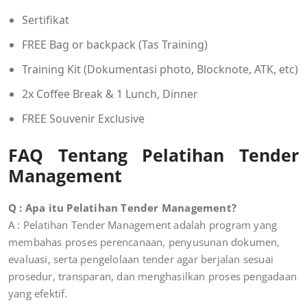
Sertifikat
FREE Bag or backpack (Tas Training)
Training Kit (Dokumentasi photo, Blocknote, ATK, etc)
2x Coffee Break & 1 Lunch, Dinner
FREE Souvenir Exclusive
FAQ Tentang Pelatihan Tender
Management
Q : Apa itu Pelatihan Tender Management?
A : Pelatihan Tender Management adalah program yang
membahas proses perencanaan, penyusunan dokumen,
evaluasi, serta pengelolaan tender agar berjalan sesuai
prosedur, transparan, dan menghasilkan proses pengadaan
yang efektif.