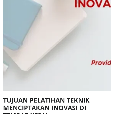
TUJUAN PELATIHAN TEKNIK
MENCIPTAKAN INOVASI DI