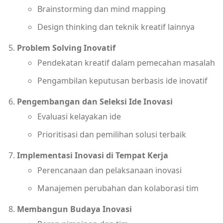
Brainstorming dan mind mapping
Design thinking dan teknik kreatif lainnya
Problem Solving Inovatif
Pendekatan kreatif dalam pemecahan masalah
Pengambilan keputusan berbasis ide inovatif
Pengembangan dan Seleksi Ide Inovasi
Evaluasi kelayakan ide
Prioritisasi dan pemilihan solusi terbaik
Implementasi Inovasi di Tempat Kerja
Perencanaan dan pelaksanaan inovasi
Manajemen perubahan dan kolaborasi tim
Membangun Budaya Inovasi