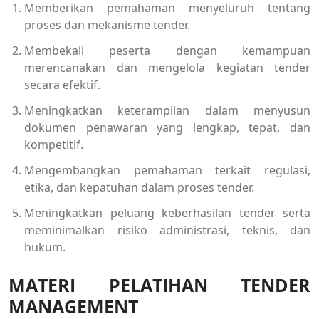
Memberikan pemahaman menyeluruh tentang
proses dan mekanisme tender.
Membekali peserta dengan kemampuan
merencanakan dan mengelola kegiatan tender
secara efektif.
Meningkatkan keterampilan dalam menyusun
dokumen penawaran yang lengkap, tepat, dan
kompetitif.
Mengembangkan pemahaman terkait regulasi,
etika, dan kepatuhan dalam proses tender.
Meningkatkan peluang keberhasilan tender serta
meminimalkan risiko administrasi, teknis, dan
hukum.
MATERI PELATIHAN TENDER
MANAGEMENT