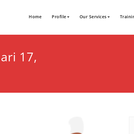
Home
Profile
Our Services
Traini
Sukses Bersinergi
an Sertifikasi
ari 17,