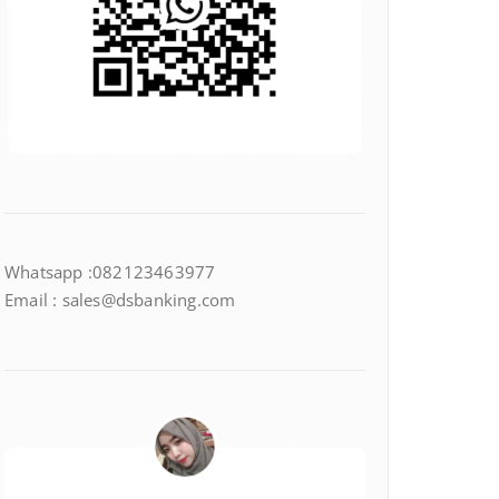
Whatsapp :082123463977
Email : sales@dsbanking.com