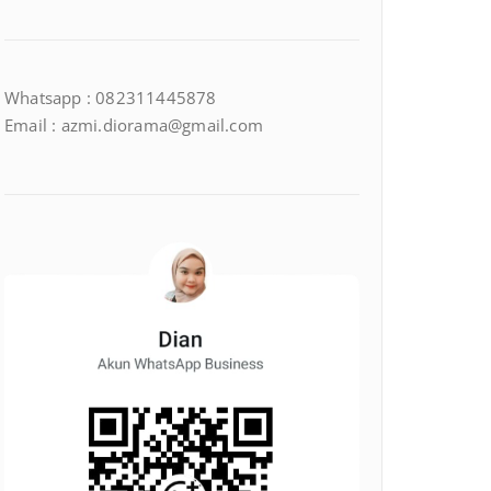
Whatsapp : 082311445878
Email : azmi.diorama@gmail.com