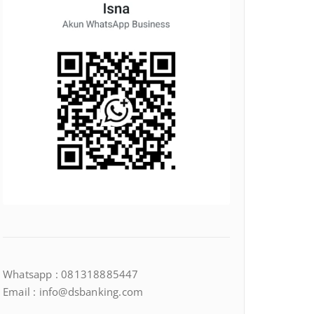
Whatsapp : 081318885447
Email : info@dsbanking.com