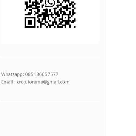
Whatsapp: 085186657577
Email : cro.diorama@gmail.com