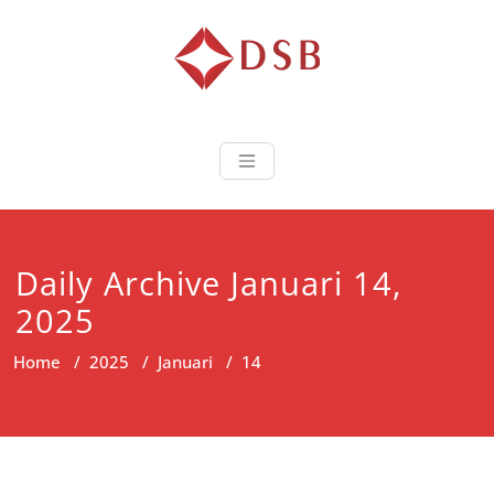
Diorama Sukse
Lembaga Pelatihan dan
Sertifikasi
Daily Archive Januari 14,
2025
Home
/
2025
/
Januari
/
14