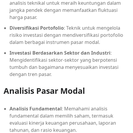
analisis teknikal untuk meraih keuntungan dalam
jangka pendek dengan memanfaatkan fluktuasi
harga pasar.
Diversifikasi Portofolio
: Teknik untuk mengelola
risiko investasi dengan mendiversifikasi portofolio
dalam berbagai instrumen pasar modal.
Investasi Berdasarkan Sektor dan Industri
:
Mengidentifikasi sektor-sektor yang berpotensi
tumbuh dan bagaimana menyesuaikan investasi
dengan tren pasar.
Analisis Pasar Modal
Analisis Fundamental
: Memahami analisis
fundamental dalam memilih saham, termasuk
evaluasi kinerja keuangan perusahaan, laporan
tahunan, dan rasio keuangan.