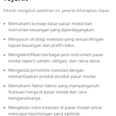
Setelah mengikuti pelatihan ini, peserta diharapkan dapat:
Memahami konsep dasar pasar modal dan
instrumen keuangan yang diperdagangkan.
Menyusun strategi investasi yang sesuai dengan
tujuan keuangan dan profil risiko.
Mengidentifikasi berbagai jenis instrumen pasar
modal seperti saham, obligasi, dan reksa dana.
Mengelola portofolio investasi dengan
memanfaatkan produk-produk pasar modal.
Memahami faktor-faktor yang mempengaruhi
fluktuasi harga di pasar modal dan cara
menganalisanya.
Mengelola risiko investasi di pasar modal untuk
mencapai keuntungan yang optimal.