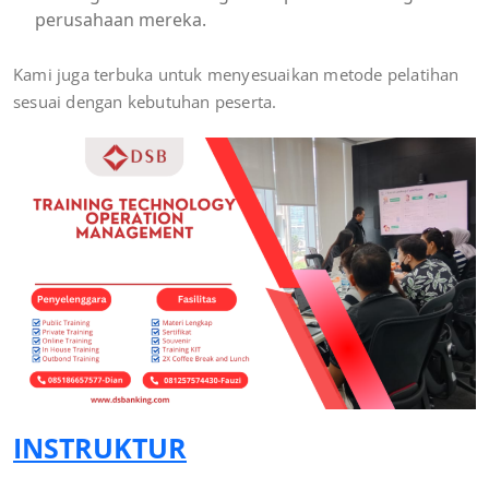
perusahaan mereka.
Kami juga terbuka untuk menyesuaikan metode pelatihan
sesuai dengan kebutuhan peserta.
INSTRUKTUR