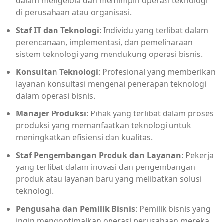
dalam mengelola dan memimpin operasi teknologi
di perusahaan atau organisasi.
Staf IT dan Teknologi
: Individu yang terlibat dalam
perencanaan, implementasi, dan pemeliharaan
sistem teknologi yang mendukung operasi bisnis.
Konsultan Teknologi
: Profesional yang memberikan
layanan konsultasi mengenai penerapan teknologi
dalam operasi bisnis.
Manajer Produksi
: Pihak yang terlibat dalam proses
produksi yang memanfaatkan teknologi untuk
meningkatkan efisiensi dan kualitas.
Staf Pengembangan Produk dan Layanan
: Pekerja
yang terlibat dalam inovasi dan pengembangan
produk atau layanan baru yang melibatkan solusi
teknologi.
Pengusaha dan Pemilik Bisnis
: Pemilik bisnis yang
ingin mengoptimalkan operasi perusahaan mereka