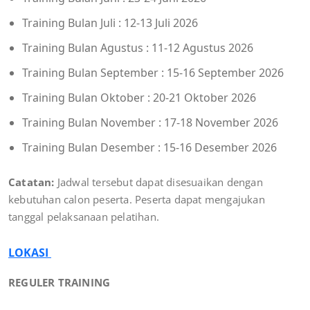
Training Bulan Juli : 12-13 Juli 2026
Training Bulan Agustus : 11-12 Agustus 2026
Training Bulan September : 15-16 September 2026
Training Bulan Oktober : 20-21 Oktober 2026
Training Bulan November : 17-18 November 2026
Training Bulan Desember : 15-16 Desember 2026
Catatan:
Jadwal tersebut dapat disesuaikan dengan
kebutuhan calon peserta. Peserta dapat mengajukan
tanggal pelaksanaan pelatihan.
LOKASI
REGULER TRAINING