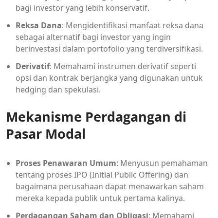
bagi investor yang lebih konservatif.
Reksa Dana
: Mengidentifikasi manfaat reksa dana
sebagai alternatif bagi investor yang ingin
berinvestasi dalam portofolio yang terdiversifikasi.
Derivatif
: Memahami instrumen derivatif seperti
opsi dan kontrak berjangka yang digunakan untuk
hedging dan spekulasi.
Mekanisme Perdagangan di
Pasar Modal
Proses Penawaran Umum
: Menyusun pemahaman
tentang proses IPO (Initial Public Offering) dan
bagaimana perusahaan dapat menawarkan saham
mereka kepada publik untuk pertama kalinya.
Perdagangan Saham dan Obligasi
: Memahami