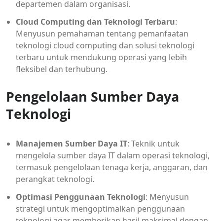
departemen dalam organisasi.
Cloud Computing dan Teknologi Terbaru
:
Menyusun pemahaman tentang pemanfaatan
teknologi cloud computing dan solusi teknologi
terbaru untuk mendukung operasi yang lebih
fleksibel dan terhubung.
Pengelolaan Sumber Daya
Teknologi
Manajemen Sumber Daya IT
: Teknik untuk
mengelola sumber daya IT dalam operasi teknologi,
termasuk pengelolaan tenaga kerja, anggaran, dan
perangkat teknologi.
Optimasi Penggunaan Teknologi
: Menyusun
strategi untuk mengoptimalkan penggunaan
teknologi agar memberikan hasil maksimal dengan