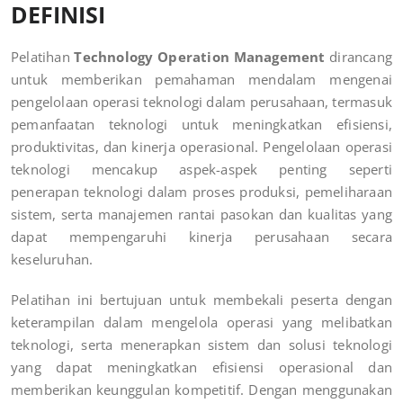
DEFINISI
Pelatihan
Technology Operation Management
dirancang
untuk memberikan pemahaman mendalam mengenai
pengelolaan operasi teknologi dalam perusahaan, termasuk
pemanfaatan teknologi untuk meningkatkan efisiensi,
produktivitas, dan kinerja operasional. Pengelolaan operasi
teknologi mencakup aspek-aspek penting seperti
penerapan teknologi dalam proses produksi, pemeliharaan
sistem, serta manajemen rantai pasokan dan kualitas yang
dapat mempengaruhi kinerja perusahaan secara
keseluruhan.
Pelatihan ini bertujuan untuk membekali peserta dengan
keterampilan dalam mengelola operasi yang melibatkan
teknologi, serta menerapkan sistem dan solusi teknologi
yang dapat meningkatkan efisiensi operasional dan
memberikan keunggulan kompetitif. Dengan menggunakan