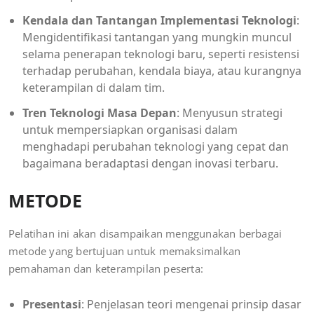
Kendala dan Tantangan Implementasi Teknologi
:
Mengidentifikasi tantangan yang mungkin muncul
selama penerapan teknologi baru, seperti resistensi
terhadap perubahan, kendala biaya, atau kurangnya
keterampilan di dalam tim.
Tren Teknologi Masa Depan
: Menyusun strategi
untuk mempersiapkan organisasi dalam
menghadapi perubahan teknologi yang cepat dan
bagaimana beradaptasi dengan inovasi terbaru.
METODE
Pelatihan ini akan disampaikan menggunakan berbagai
metode yang bertujuan untuk memaksimalkan
pemahaman dan keterampilan peserta:
Presentasi
: Penjelasan teori mengenai prinsip dasar