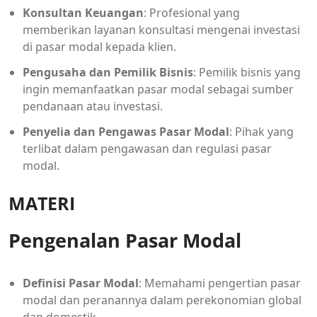
Konsultan Keuangan
: Profesional yang
memberikan layanan konsultasi mengenai investasi
di pasar modal kepada klien.
Pengusaha dan Pemilik Bisnis
: Pemilik bisnis yang
ingin memanfaatkan pasar modal sebagai sumber
pendanaan atau investasi.
Penyelia dan Pengawas Pasar Modal
: Pihak yang
terlibat dalam pengawasan dan regulasi pasar
modal.
MATERI
Pengenalan Pasar Modal
Definisi Pasar Modal
: Memahami pengertian pasar
modal dan peranannya dalam perekonomian global
dan domestik.