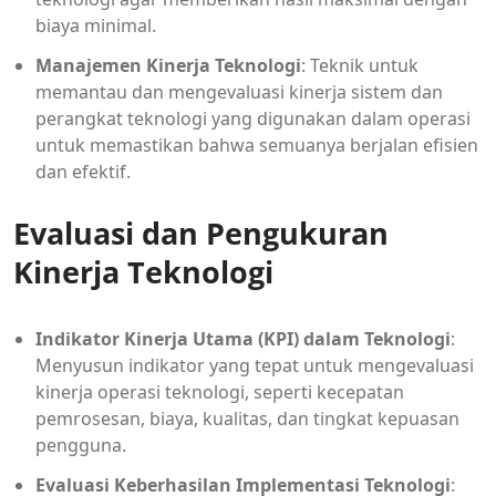
biaya minimal.
Manajemen Kinerja Teknologi
: Teknik untuk
memantau dan mengevaluasi kinerja sistem dan
perangkat teknologi yang digunakan dalam operasi
untuk memastikan bahwa semuanya berjalan efisien
dan efektif.
Evaluasi dan Pengukuran
Kinerja Teknologi
Indikator Kinerja Utama (KPI) dalam Teknologi
:
Menyusun indikator yang tepat untuk mengevaluasi
kinerja operasi teknologi, seperti kecepatan
pemrosesan, biaya, kualitas, dan tingkat kepuasan
pengguna.
Evaluasi Keberhasilan Implementasi Teknologi
: