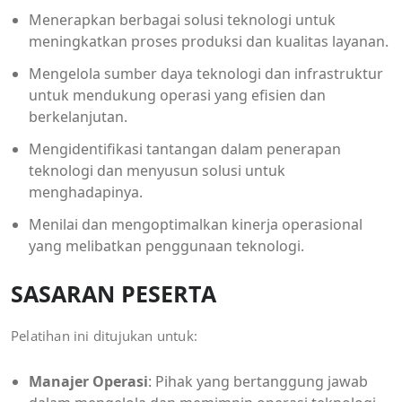
Menerapkan berbagai solusi teknologi untuk
meningkatkan proses produksi dan kualitas layanan.
Mengelola sumber daya teknologi dan infrastruktur
untuk mendukung operasi yang efisien dan
berkelanjutan.
Mengidentifikasi tantangan dalam penerapan
teknologi dan menyusun solusi untuk
menghadapinya.
Menilai dan mengoptimalkan kinerja operasional
yang melibatkan penggunaan teknologi.
SASARAN PESERTA
Pelatihan ini ditujukan untuk:
Manajer Operasi
: Pihak yang bertanggung jawab