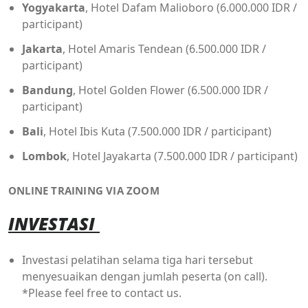
Yogyakarta
, Hotel Dafam Malioboro (6.000.000 IDR /
participant)
Jakarta
, Hotel Amaris Tendean (6.500.000 IDR /
participant)
Bandung
, Hotel Golden Flower (6.500.000 IDR /
participant)
Bali
, Hotel Ibis Kuta (7.500.000 IDR / participant)
Lombok
, Hotel Jayakarta (7.500.000 IDR / participant)
ONLINE TRAINING VIA ZOOM
INVESTASI
Investasi pelatihan selama tiga hari tersebut
menyesuaikan dengan jumlah peserta (on call).
*Please feel free to contact us.