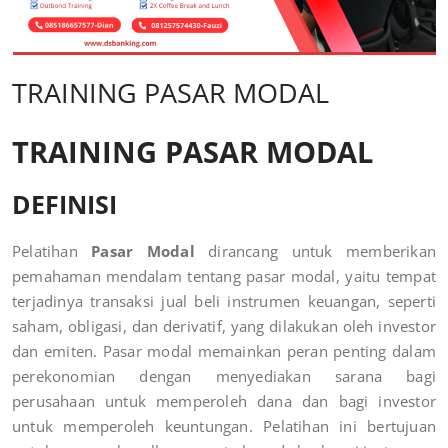
TRAINING PASAR MODAL
TRAINING PASAR MODAL
DEFINISI
Pelatihan
Pasar Modal
dirancang untuk memberikan
pemahaman mendalam tentang pasar modal, yaitu tempat
terjadinya transaksi jual beli instrumen keuangan, seperti
saham, obligasi, dan derivatif, yang dilakukan oleh investor
dan emiten. Pasar modal memainkan peran penting dalam
perekonomian dengan menyediakan sarana bagi
perusahaan untuk memperoleh dana dan bagi investor
untuk memperoleh keuntungan. Pelatihan ini bertujuan