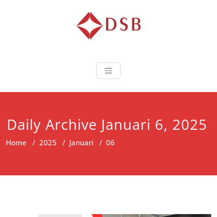
Diorama Sukse
Lembaga Pelatihan dan
Sertifikasi
Daily Archive Januari 6, 2025
Home
/
2025
/
Januari
/
06