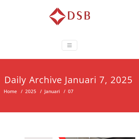
Diorama Sukse
Lembaga Pelatihan dan
Sertifikasi
Daily Archive Januari 7, 2025
Home
/
2025
/
Januari
/
07