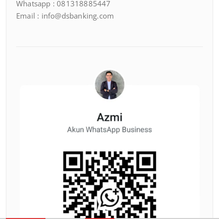
Whatsapp : 081318885447
Email : info@dsbanking.com