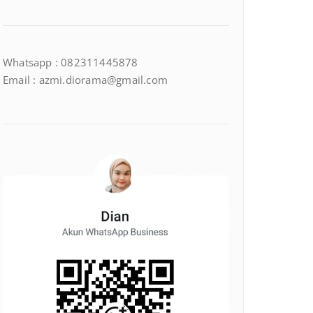
Whatsapp : 082311445878
Email : azmi.diorama@gmail.com