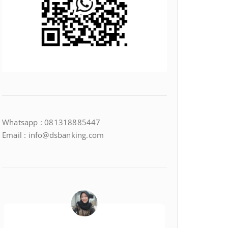
Whatsapp : 081318885447
Email : info@dsbanking.com