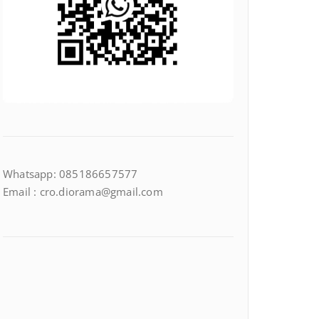
Whatsapp: 085186657577
Email : cro.diorama@gmail.com