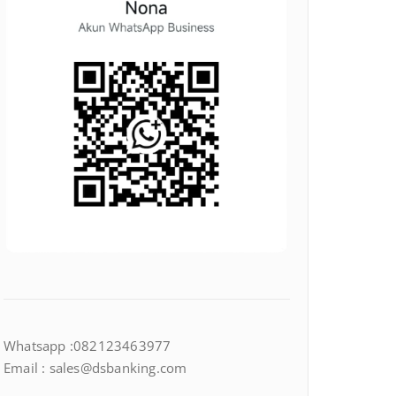
Whatsapp :082123463977
Email : sales@dsbanking.com