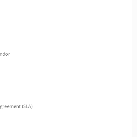
endor
Agreement (SLA)