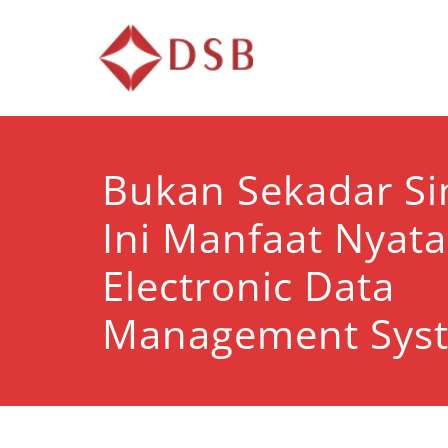
Diorama 
Lembaga Pelatihan d
Bukan Sekadar Si
Ini Manfaat Nyata
Electronic Data
Management Sys