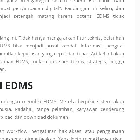
an yang menganggap sistem seperti
Electronic Data
pat penyimpanan digital”. Pandangan ini keliru, dan
enjadi setengah matang karena potensi EDMS tidak
g ini. Tidak hanya mengajarkan fitur teknis, pelatihan
MS bisa menjadi pusat kendali informasi, penguat
mbilan keputusan yang cepat dan tepat. Artikel ini akan
han EDMS, mulai dari aspek teknis, strategis, hingga
an.
al EDMS
 dengan memiliki EDMS. Mereka berpikir sistem akan
nusia. Padahal, tanpa pelatihan, karyawan cenderung
 upload dan download dokumen.
ngan workflow, pengaturan hak akses, atau penggunaan
benar-benar dimanfaatkan. Yang lebih mengkhawatirkan,