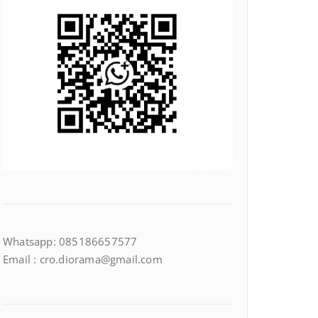
Whatsapp: 085186657577
Email : cro.diorama@gmail.com