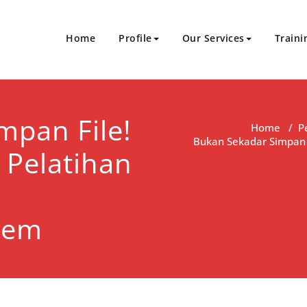
Home
Profile
Our Services
Traini
Sukses Bersinergi
an Sertifikasi
mpan File!
Home
/
P
Bukan Sekadar Simpan F
 Pelatihan
tem