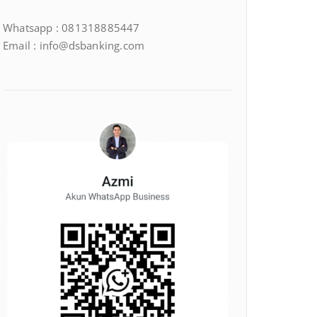
Whatsapp : 081318885447
Email : info@dsbanking.com