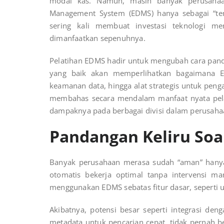
modal kas. Namun, masih banyak perusaha
Management System (EDMS)
hanya sebagai “tem
sering kali membuat investasi teknologi m
dimanfaatkan sepenuhnya.
Pelatihan EDMS hadir untuk mengubah cara pandan
yang baik akan memperlihatkan bagaimana ED
keamanan data, hingga alat strategis untuk penga
membahas secara mendalam manfaat nyata pelati
dampaknya pada berbagai divisi dalam perusaha
Pandangan Keliru So
Banyak perusahaan merasa sudah “aman” hanya
otomatis bekerja optimal tanpa intervensi ma
menggunakan EDMS sebatas fitur dasar, seperti
Akibatnya, potensi besar seperti integrasi de
metadata untuk pencarian cepat, tidak pernah 