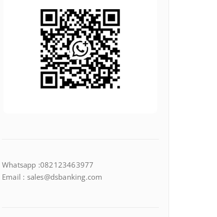
Whatsapp :082123463977
Email : sales@dsbanking.com