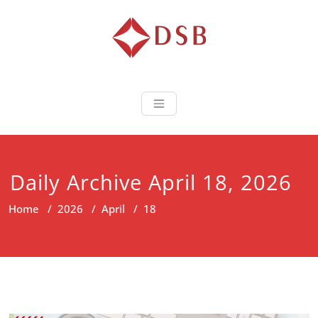
Diorama Sukse
Lembaga Pelatihan dan
Sertifikasi
Daily Archive April 18, 2026
Home
/
2026
/
April
/
18