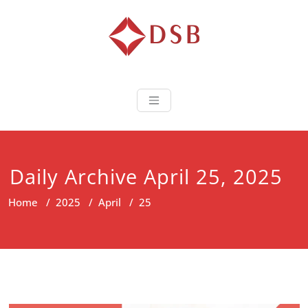
Diorama Sukse
Lembaga Pelatihan dan
Sertifikasi
Daily Archive April 25, 2025
Home
/
2025
/
April
/
25