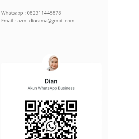
Whatsapp : 082311445878
Email : azmi.diorama@gmail.com