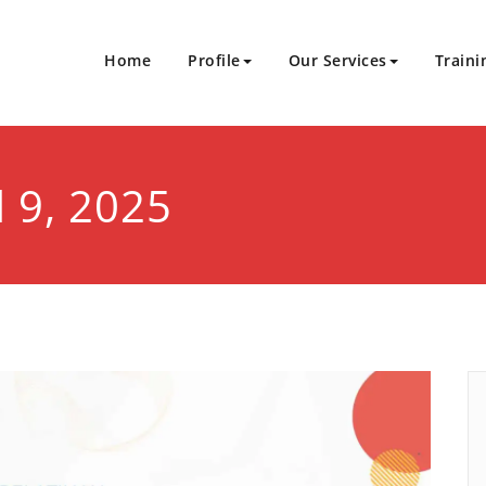
Home
Profile
Our Services
Traini
Sukses Bersinergi
an Sertifikasi
l 9, 2025