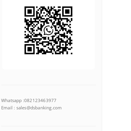
Whatsapp :082123463977
Email : sales@dsbanking.com