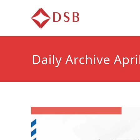
Diorama 
Lembaga Pelatihan d
Daily Archive Apri