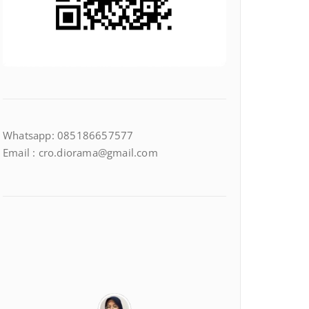
Whatsapp: 085186657577
Email : cro.diorama@gmail.com