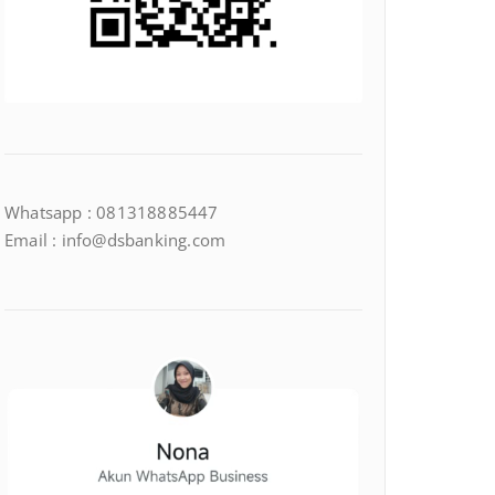
Whatsapp : 081318885447
Email : info@dsbanking.com