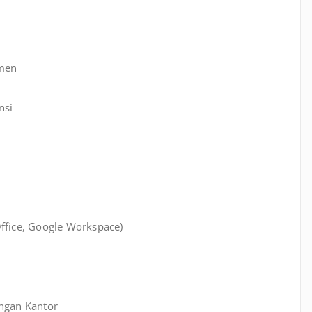
umen
nsi
ffice, Google Workspace)
ungan Kantor