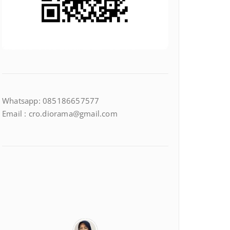
Whatsapp: 085186657577
Email : cro.diorama@gmail.com