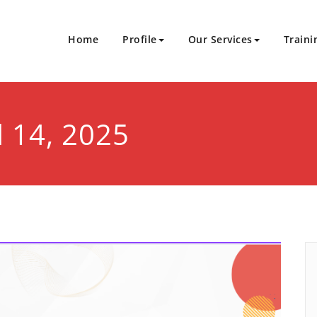
Home
Profile
Our Services
Traini
Sukses Bersinergi
an Sertifikasi
l 14, 2025