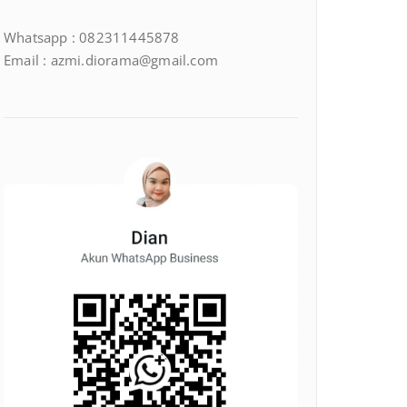
Whatsapp : 082311445878
Email : azmi.diorama@gmail.com