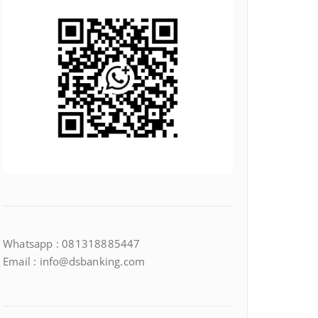
Whatsapp : 081318885447
Email : info@dsbanking.com