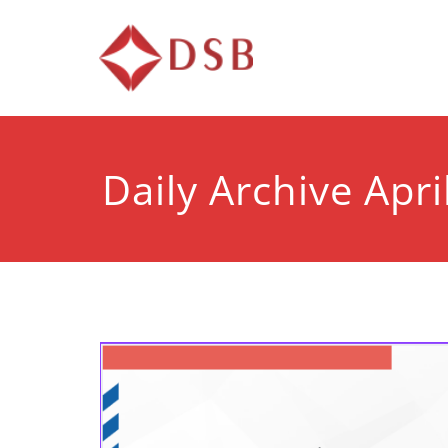
Diorama 
Lembaga Pelatihan d
Daily Archive Apri