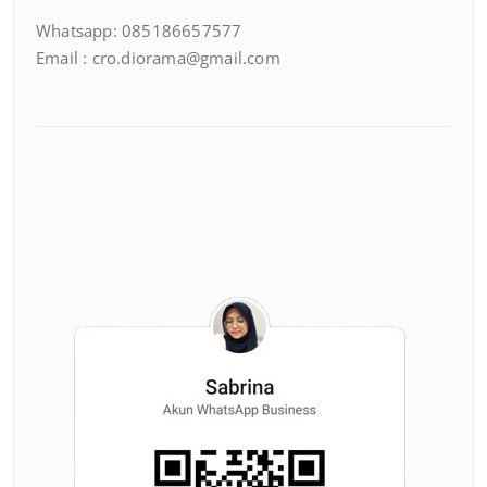
Whatsapp: 085186657577
Email : cro.diorama@gmail.com