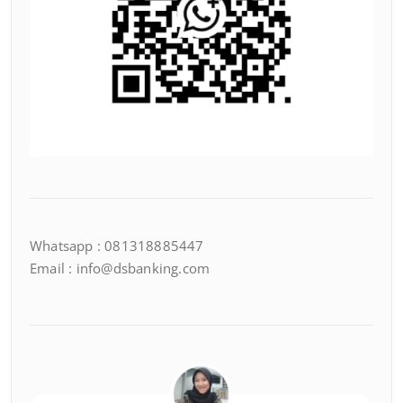
Whatsapp : 081318885447
Email : info@dsbanking.com