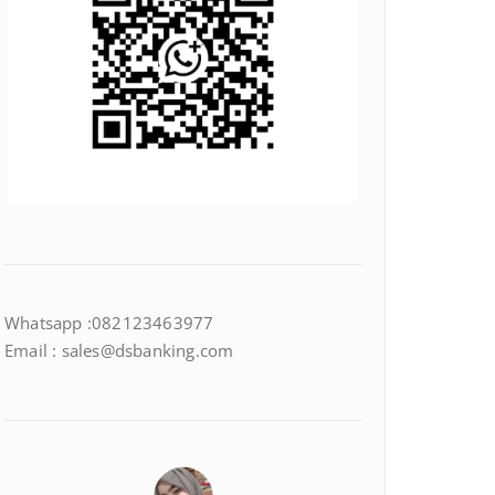
Whatsapp :082123463977
Email : sales@dsbanking.com