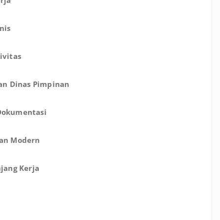
rja
nis
ivitas
nan Dinas Pimpinan
 Dokumentasi
pan Modern
jang Kerja