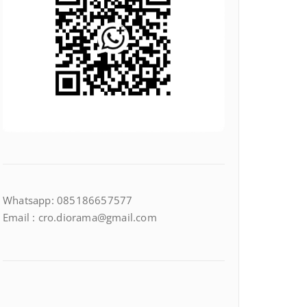
Whatsapp: 085186657577
Email : cro.diorama@gmail.com