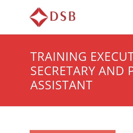
Diorama 
Lembaga Pelatihan d
TRAINING EXECUT
SECRETARY AND 
ASSISTANT