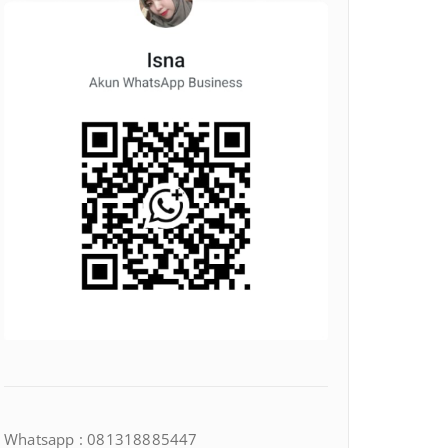
Whatsapp : 081318885447