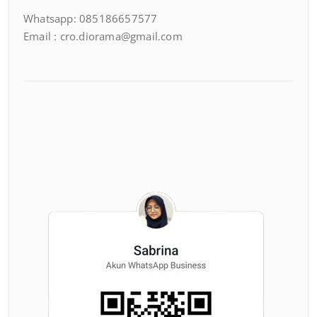
Whatsapp: 085186657577
Email : cro.diorama@gmail.com