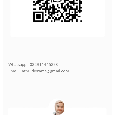
Whatsapp : 082311445878
Email : azmi.diorama@gmail.com