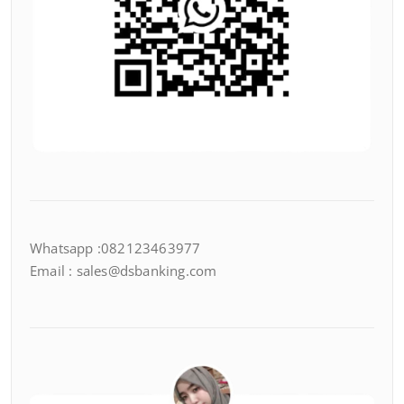
Whatsapp :082123463977
Email : sales@dsbanking.com