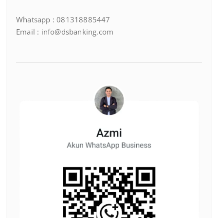
Whatsapp : 081318885447
Email : info@dsbanking.com