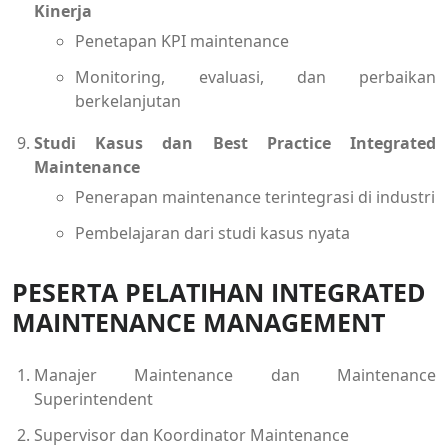
Kinerja
Penetapan KPI maintenance
Monitoring, evaluasi, dan perbaikan
berkelanjutan
Studi Kasus dan Best Practice Integrated
Maintenance
Penerapan maintenance terintegrasi di industri
Pembelajaran dari studi kasus nyata
PESERTA PELATIHAN INTEGRATED
MAINTENANCE MANAGEMENT
Manajer Maintenance dan Maintenance
Superintendent
Supervisor dan Koordinator Maintenance