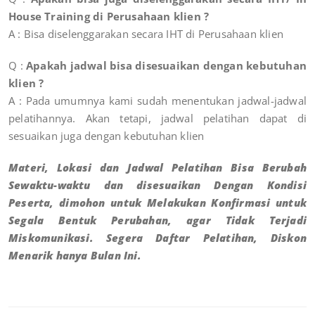
House Training di Perusahaan klien ?
A : Bisa diselenggarakan secara IHT di Perusahaan klien
Q :
Apakah jadwal bisa disesuaikan dengan kebutuhan
klien ?
A : Pada umumnya kami sudah menentukan jadwal-jadwal
pelatihannya. Akan tetapi, jadwal pelatihan dapat di
sesuaikan juga dengan kebutuhan klien
Materi, Lokasi dan Jadwal Pelatihan Bisa Berubah
Sewaktu-waktu dan disesuaikan Dengan Kondisi
Peserta, dimohon untuk Melakukan Konfirmasi untuk
Segala Bentuk Perubahan, agar Tidak Terjadi
Miskomunikasi. Segera Daftar Pelatihan, Diskon
Menarik hanya Bulan Ini.