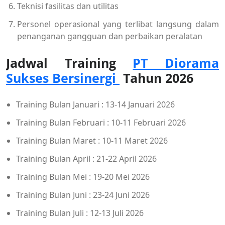
Teknisi fasilitas dan utilitas
Personel operasional yang terlibat langsung dalam
penanganan gangguan dan perbaikan peralatan
Jadwal Training
PT Diorama
Sukses Bersinergi
Tahun 2026
Training Bulan Januari : 13-14 Januari 2026
Training Bulan Februari : 10-11 Februari 2026
Training Bulan Maret : 10-11 Maret 2026
Training Bulan April : 21-22 April 2026
Training Bulan Mei : 19-20 Mei 2026
Training Bulan Juni : 23-24 Juni 2026
Training Bulan Juli : 12-13 Juli 2026