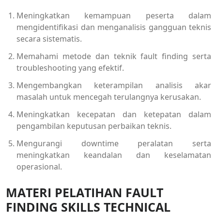
Meningkatkan kemampuan peserta dalam
mengidentifikasi dan menganalisis gangguan teknis
secara sistematis.
Memahami metode dan teknik fault finding serta
troubleshooting yang efektif.
Mengembangkan keterampilan analisis akar
masalah untuk mencegah terulangnya kerusakan.
Meningkatkan kecepatan dan ketepatan dalam
pengambilan keputusan perbaikan teknis.
Mengurangi downtime peralatan serta
meningkatkan keandalan dan keselamatan
operasional.
MATERI PELATIHAN FAULT
FINDING SKILLS TECHNICAL