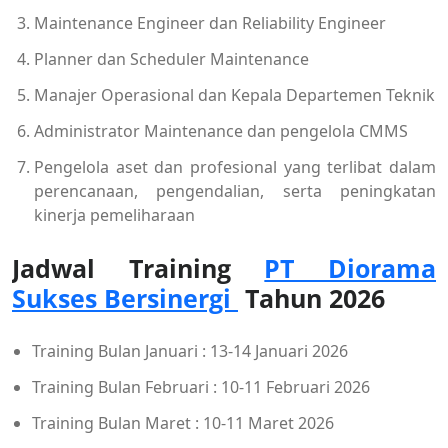
Maintenance Engineer dan Reliability Engineer
Planner dan Scheduler Maintenance
Manajer Operasional dan Kepala Departemen Teknik
Administrator Maintenance dan pengelola CMMS
Pengelola aset dan profesional yang terlibat dalam
perencanaan, pengendalian, serta peningkatan
kinerja pemeliharaan
Jadwal Training
PT Diorama
Sukses Bersinergi
Tahun 2026
Training Bulan Januari : 13-14 Januari 2026
Training Bulan Februari : 10-11 Februari 2026
Training Bulan Maret : 10-11 Maret 2026