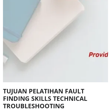
TUJUAN PELATIHAN FAULT
FINDING SKILLS TECHNICAL
TROUBLESHOOTING