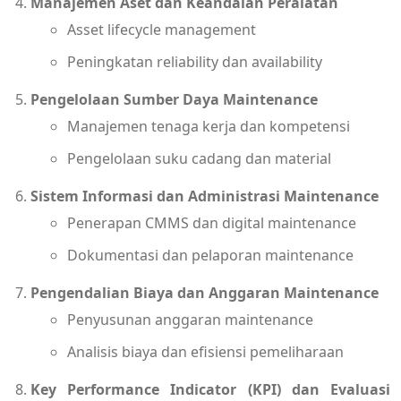
Manajemen Aset dan Keandalan Peralatan
Asset lifecycle management
Peningkatan reliability dan availability
Pengelolaan Sumber Daya Maintenance
Manajemen tenaga kerja dan kompetensi
Pengelolaan suku cadang dan material
Sistem Informasi dan Administrasi Maintenance
Penerapan CMMS dan digital maintenance
Dokumentasi dan pelaporan maintenance
Pengendalian Biaya dan Anggaran Maintenance
Penyusunan anggaran maintenance
Analisis biaya dan efisiensi pemeliharaan
Key Performance Indicator (KPI) dan Evaluasi