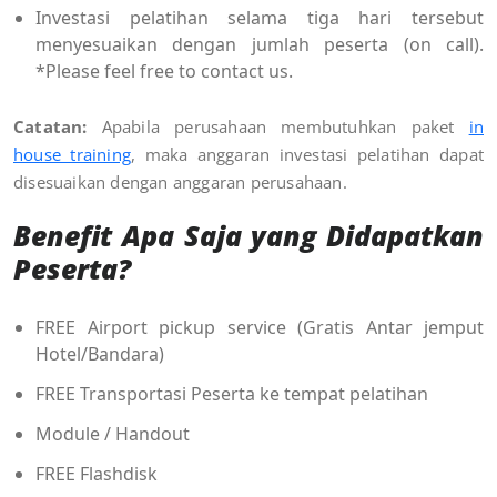
Investasi pelatihan selama tiga hari tersebut
menyesuaikan dengan jumlah peserta (on call).
*Please feel free to contact us.
Catatan:
Apabila perusahaan membutuhkan paket
in
house training
, maka anggaran investasi pelatihan dapat
disesuaikan dengan anggaran perusahaan
.
Benefit Apa Saja yang Didapatkan
Peserta?
FREE Airport pickup service (Gratis Antar jemput
Hotel/Bandara)
FREE Transportasi Peserta ke tempat pelatihan
Module / Handout
FREE Flashdisk