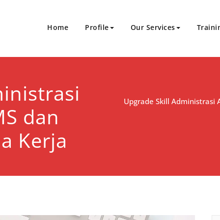
Home
Profile
Our Services
Traini
Sukses Bersinergi
an Sertifikasi
inistrasi
Upgrade Skill Administrasi
MS dan
ia Kerja