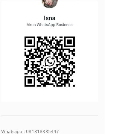
Whatsapp : 081318885447