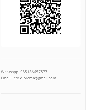
Whatsapp: 085186657577
Email : cro.diorama@gmail.com