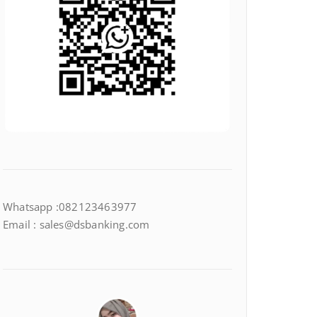
Whatsapp :082123463977
Email : sales@dsbanking.com