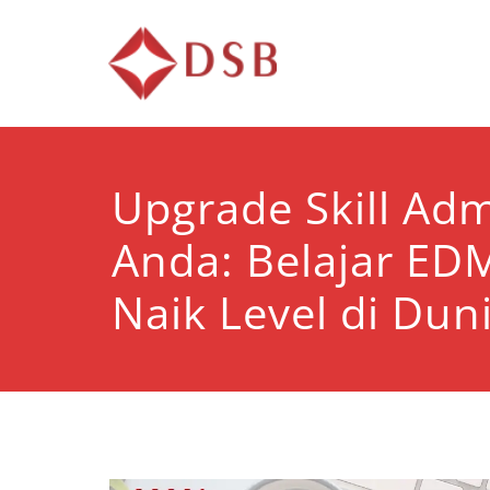
Diorama 
Lembaga Pelatihan d
Upgrade Skill Adm
Anda: Belajar ED
Naik Level di Dun