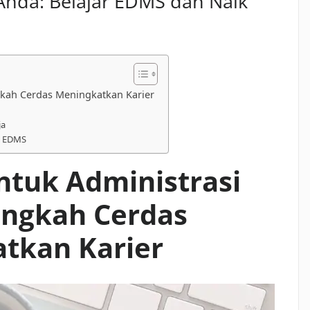
 Anda: Belajar EDMS dan Naik
kah Cerdas Meningkatkan Karier
ja
l EDMS
ntuk Administrasi
angkah Cerdas
tkan Karier