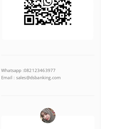
Whatsapp :082123463977
Email : sales@dsbanking.com