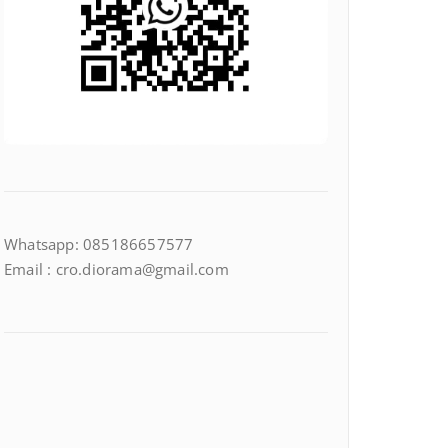
Whatsapp: 085186657577
Email : cro.diorama@gmail.com