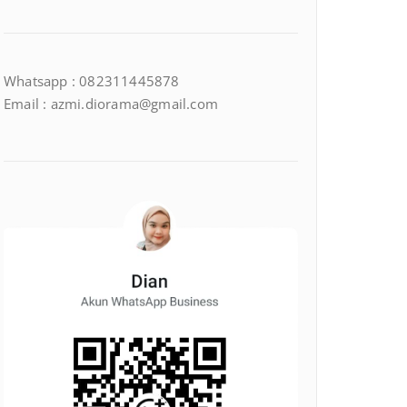
Whatsapp : 082311445878
Email : azmi.diorama@gmail.com