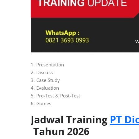
1. Presentation
2. Discuss
3. Case Study
4. Evaluation
5. Pre-Test & Post-Test
6. Games
Jadwal Training
PT Di
Tahun 2026