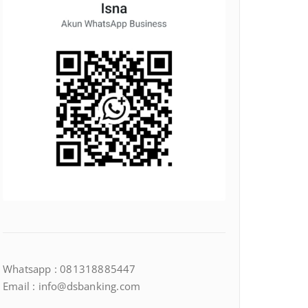
Whatsapp : 081318885447
Email : info@dsbanking.com