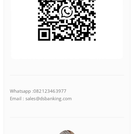
Whatsapp :082123463977
Email : sales@dsbanking.com