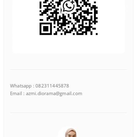
Whatsapp : 082311445878
Email : azmi.diorama@gmail.com