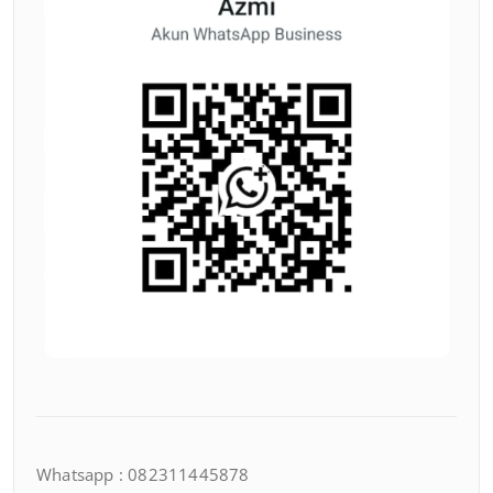
Whatsapp : 082311445878