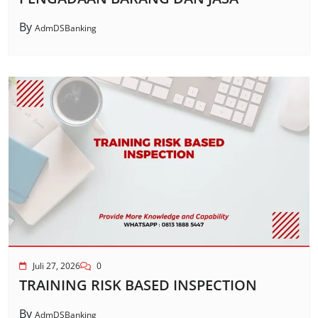
By
AdmDSBanking
Juli 27, 2026
0
TRAINING RISK BASED INSPECTION
By
AdmDSBanking