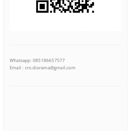
Whatsapp: 085186657577
Email : cro.diorama@gmail.com