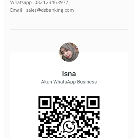
Whatsapp :082123463977
Email : sales@dsbanking.com