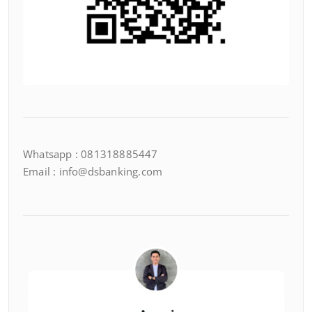
Whatsapp : 081318885447
Email : info@dsbanking.com