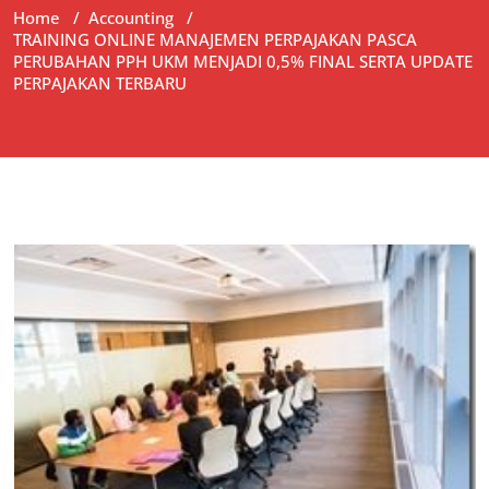
Home
/
Accounting
/
TRAINING ONLINE MANAJEMEN PERPAJAKAN PASCA
PERUBAHAN PPH UKM MENJADI 0,5% FINAL SERTA UPDATE
PERPAJAKAN TERBARU