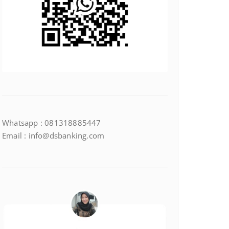
Whatsapp : 081318885447
Email : info@dsbanking.com