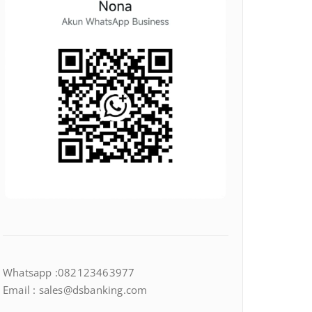
Whatsapp :082123463977
Email : sales@dsbanking.com