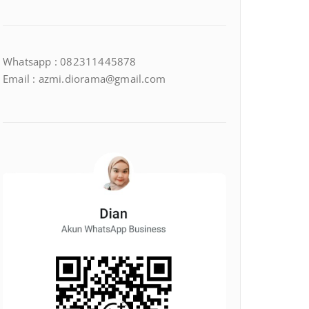
Whatsapp : 082311445878
Email : azmi.diorama@gmail.com