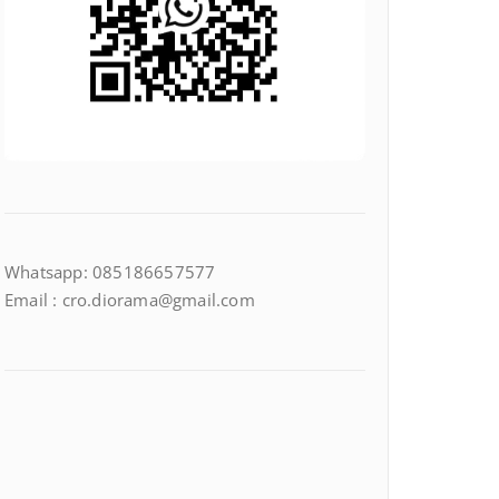
Whatsapp: 085186657577
Email : cro.diorama@gmail.com