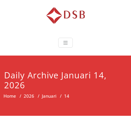
Diorama Sukse
Lembaga Pelatihan dan
Sertifikasi
Daily Archive Januari 14,
2026
Home
/
2026
/
Januari
/
14