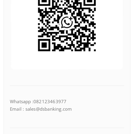
Whatsapp :082123463977
Email : sales@dsbanking.com