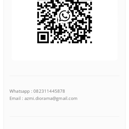
Whatsapp : 082311445878
Email : azmi.diorama@gmail.com