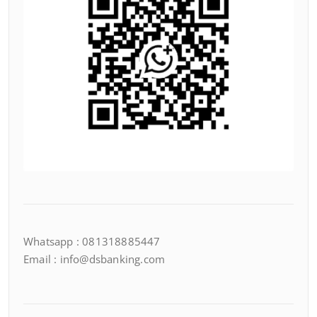
Whatsapp : 081318885447
Email : info@dsbanking.com