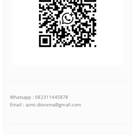
Whatsapp : 082311445878
Email : azmi.diorama@gmail.com