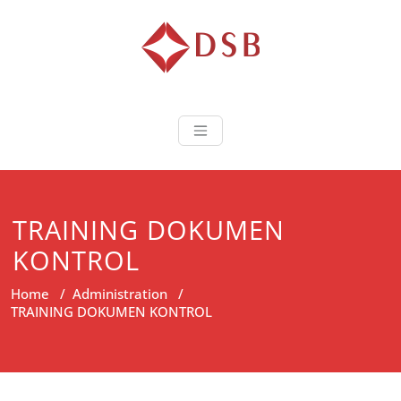
Diorama Sukse
Lembaga Pelatihan dan
Sertifikasi
TRAINING DOKUMEN
KONTROL
Home
/
Administration
/
TRAINING DOKUMEN KONTROL