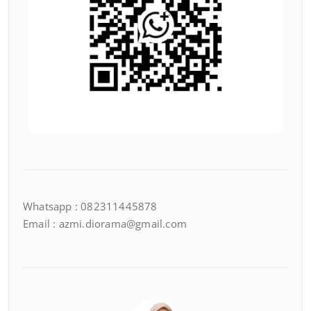
Whatsapp : 082311445878
Email : azmi.diorama@gmail.com