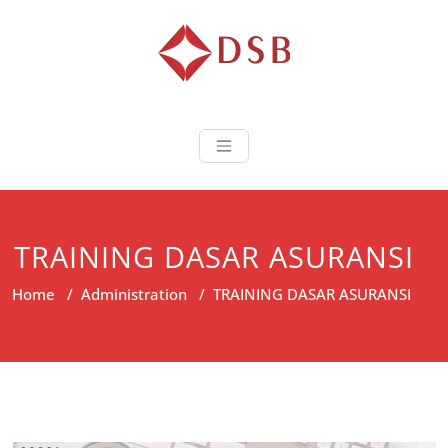
Diorama Sukse
Lembaga Pelatihan dan
Sertifikasi
TRAINING DASAR ASURANSI
Home
/
Administration
/
TRAINING DASAR ASURANSI