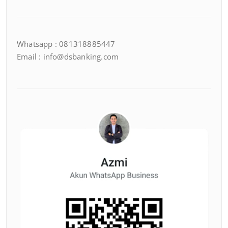
Whatsapp : 081318885447
Email : info@dsbanking.com