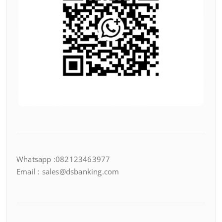
Whatsapp :082123463977
Email : sales@dsbanking.com