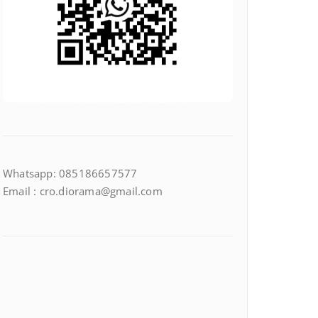
Whatsapp: 085186657577
Email : cro.diorama@gmail.com