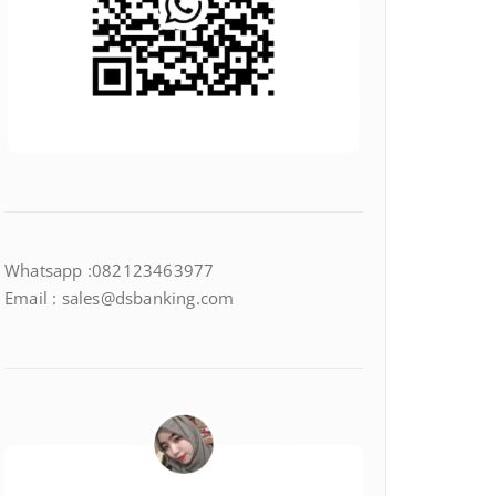
Whatsapp :082123463977
Email : sales@dsbanking.com