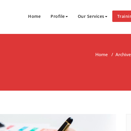
Home
Profile
Our Services
Traini
Sukses Bersinergi
an Sertifikasi
Home
/
Archive