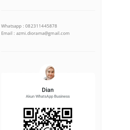
Whatsapp : 082311445878
Email : azmi.diorama@gmail.com