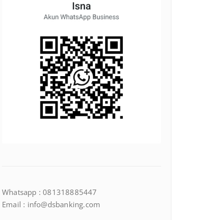
Whatsapp : 081318885447
Email : info@dsbanking.com