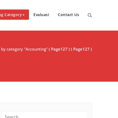
ng Category
Evaluasi
Contact Us
 by category "Accounting"
( Page127 ) ( Page127 )