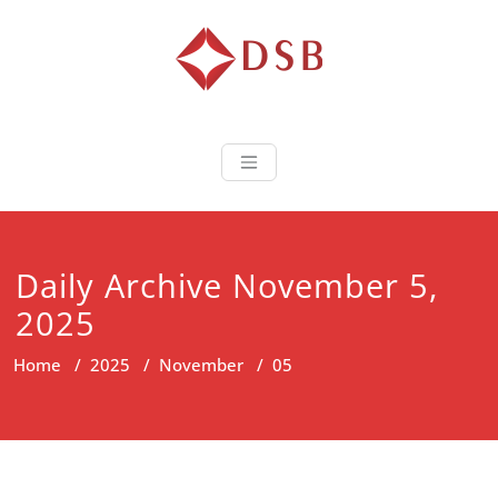
Diorama Sukse
Lembaga Pelatihan dan
Sertifikasi
Daily Archive November 5,
2025
Home
/
2025
/
November
/
05