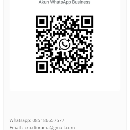
Whatsapp: 085186657577
Email : cro.diorama@gmail.com