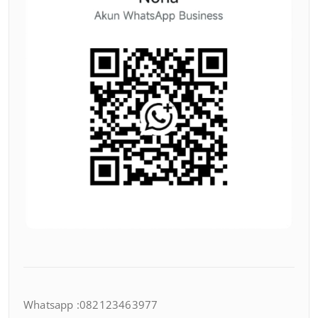
Whatsapp :082123463977