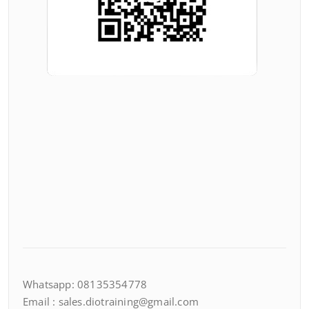
Whatsapp: 08135354778
Email : sales.diotraining@gmail.com