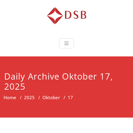
Diorama Sukse
Lembaga Pelatihan dan
Sertifikasi
Daily Archive Oktober 17,
2025
Home
/
2025
/
Oktober
/
17