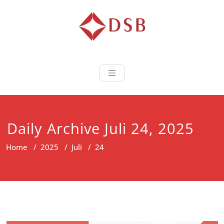
Diorama Sukse
Lembaga Pelatihan dan
Sertifikasi
Daily Archive Juli 24, 2025
Home
/
2025
/
Juli
/
24