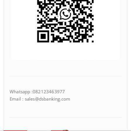
Whatsapp :082123463977
Email : sales@dsbanking.com