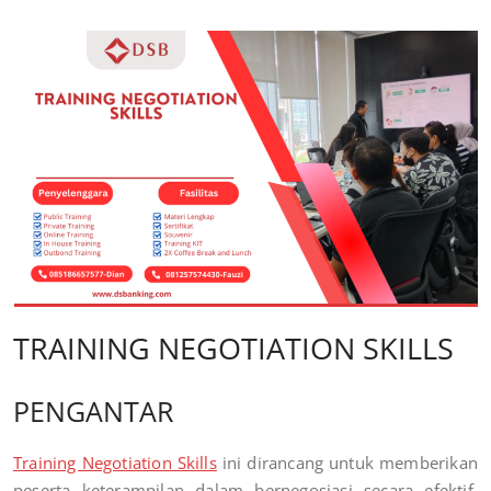
TRAINING NEGOTIATION SKILLS
PENGANTAR
Training Negotiation Skills
ini dirancang untuk memberikan
peserta keterampilan dalam bernegosiasi secara efektif,