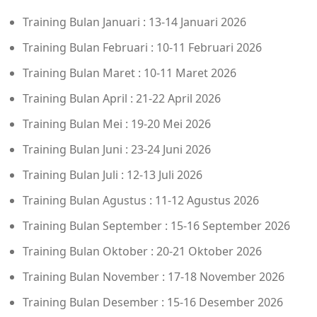
Training Bulan Januari : 13-14 Januari 2026
Training Bulan Februari : 10-11 Februari 2026
Training Bulan Maret : 10-11 Maret 2026
Training Bulan April : 21-22 April 2026
Training Bulan Mei : 19-20 Mei 2026
Training Bulan Juni : 23-24 Juni 2026
Training Bulan Juli : 12-13 Juli 2026
Training Bulan Agustus : 11-12 Agustus 2026
Training Bulan September : 15-16 September 2026
Training Bulan Oktober : 20-21 Oktober 2026
Training Bulan November : 17-18 November 2026
Training Bulan Desember : 15-16 Desember 2026