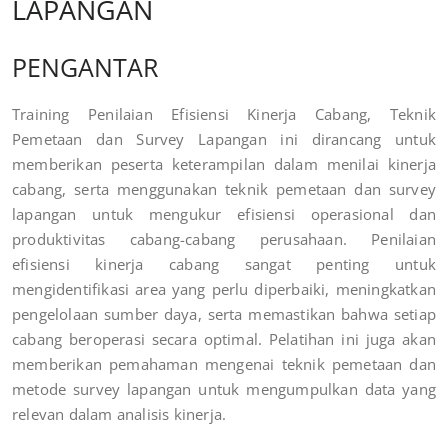
LAPANGAN
PENGANTAR
Training Penilaian Efisiensi Kinerja Cabang, Teknik
Pemetaan dan Survey Lapangan ini dirancang untuk
memberikan peserta keterampilan dalam menilai kinerja
cabang, serta menggunakan teknik pemetaan dan survey
lapangan untuk mengukur efisiensi operasional dan
produktivitas cabang-cabang perusahaan. Penilaian
efisiensi kinerja cabang sangat penting untuk
mengidentifikasi area yang perlu diperbaiki, meningkatkan
pengelolaan sumber daya, serta memastikan bahwa setiap
cabang beroperasi secara optimal. Pelatihan ini juga akan
memberikan pemahaman mengenai teknik pemetaan dan
metode survey lapangan untuk mengumpulkan data yang
relevan dalam analisis kinerja.