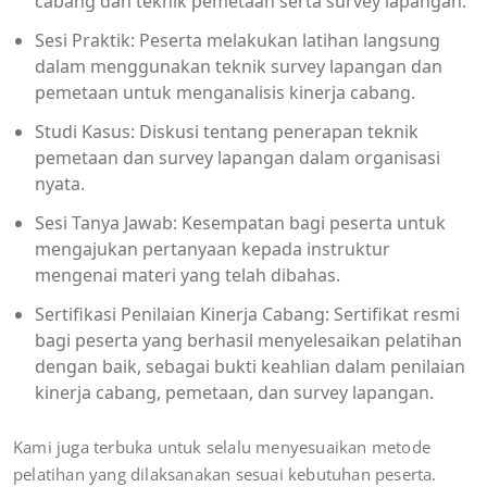
cabang dan teknik pemetaan serta survey lapangan.
Sesi Praktik: Peserta melakukan latihan langsung
dalam menggunakan teknik survey lapangan dan
pemetaan untuk menganalisis kinerja cabang.
Studi Kasus: Diskusi tentang penerapan teknik
pemetaan dan survey lapangan dalam organisasi
nyata.
Sesi Tanya Jawab: Kesempatan bagi peserta untuk
mengajukan pertanyaan kepada instruktur
mengenai materi yang telah dibahas.
Sertifikasi Penilaian Kinerja Cabang: Sertifikat resmi
bagi peserta yang berhasil menyelesaikan pelatihan
dengan baik, sebagai bukti keahlian dalam penilaian
kinerja cabang, pemetaan, dan survey lapangan.
Kami juga terbuka untuk selalu menyesuaikan metode
pelatihan yang dilaksanakan sesuai kebutuhan peserta.