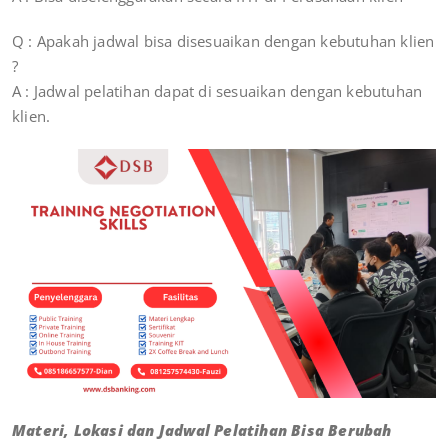
Q : Apakah jadwal bisa disesuaikan dengan kebutuhan klien
?
A : Jadwal pelatihan dapat di sesuaikan dengan kebutuhan
klien.
Materi, Lokasi dan Jadwal Pelatihan Bisa Berubah