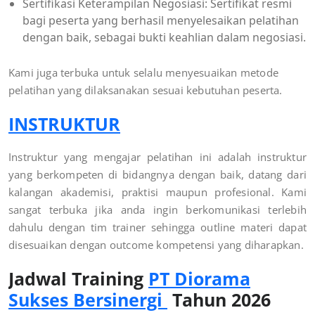
Sertifikasi Keterampilan Negosiasi: Sertifikat resmi
bagi peserta yang berhasil menyelesaikan pelatihan
dengan baik, sebagai bukti keahlian dalam negosiasi.
Kami juga terbuka untuk selalu menyesuaikan metode
pelatihan yang dilaksanakan sesuai kebutuhan peserta.
INSTRUKTUR
Instruktur yang mengajar pelatihan ini adalah instruktur
yang berkompeten di bidangnya dengan baik, datang dari
kalangan akademisi, praktisi maupun profesional. Kami
sangat terbuka jika anda ingin berkomunikasi terlebih
dahulu dengan tim trainer sehingga outline materi dapat
disesuaikan dengan outcome kompetensi yang diharapkan.
Jadwal Training
PT Diorama
Sukses Bersinergi
Tahun 2026