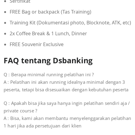
Sertifikat
FREE Bag or backpack (Tas Training)
Training Kit (Dokumentasi photo, Blocknote, ATK, etc)
2x Coffee Break & 1 Lunch, Dinner
FREE Souvenir Exclusive
FAQ tentang Dsbanking
Q : Berapa minimal running pelatihan ini ?
A : Pelatihan ini akan running idealnya minimal dengan 3
peserta, tetapi bisa disesuaikan dengan kebutuhan peserta
Q : Apakah bisa jika saya hanya ingin pelatihan sendiri aja /
private course ?
A : Bisa, kami akan membantu menyelenggarakan pelatihan
1 hari jika ada persetujuan dari klien