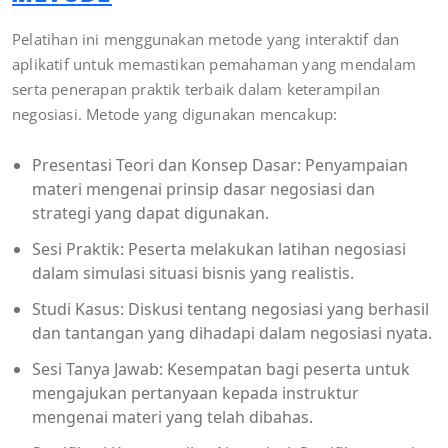
Pelatihan ini menggunakan metode yang interaktif dan
aplikatif untuk memastikan pemahaman yang mendalam
serta penerapan praktik terbaik dalam keterampilan
negosiasi. Metode yang digunakan mencakup:
Presentasi Teori dan Konsep Dasar: Penyampaian
materi mengenai prinsip dasar negosiasi dan
strategi yang dapat digunakan.
Sesi Praktik: Peserta melakukan latihan negosiasi
dalam simulasi situasi bisnis yang realistis.
Studi Kasus: Diskusi tentang negosiasi yang berhasil
dan tantangan yang dihadapi dalam negosiasi nyata.
Sesi Tanya Jawab: Kesempatan bagi peserta untuk
mengajukan pertanyaan kepada instruktur
mengenai materi yang telah dibahas.