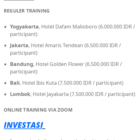
REGULER TRAINING
Yogyakarta
, Hotel Dafam Malioboro (6.000.000 IDR /
participant)
Jakarta
, Hotel Amaris Tendean (6.500.000 IDR /
participant)
Bandung
, Hotel Golden Flower (6.500.000 IDR /
participant)
Bali
, Hotel Ibis Kuta (7.500.000 IDR / participant)
Lombok
, Hotel Jayakarta (7.500.000 IDR / participant)
ONLINE TRAINING VIA ZOOM
INVESTASI