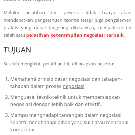
Melalui pelatihan ini, peserta tidak hanya akan
mendapatkan pengetahuan teoritis tetapi juga pengalaman
praktis yang dapat langsung diterapkan, menjadikan ini
salah satu
pelatihan keterampilan negosiasi terbaik
.
TUJUAN
Setelah mengikuti pelatihan ini, diharapkan peserta:
Memahami prinsip dasar negosiasi dan tahapan-
tahapan dalam proses
negosiasi
.
Menguasai teknik-teknik untuk mempersiapkan
negosiasi dengan lebih baik dan efektif.
Mampu menghadapi tantangan dalam negosiasi,
seperti menghadapi pihak yang sulit atau mencapai
kompromi.